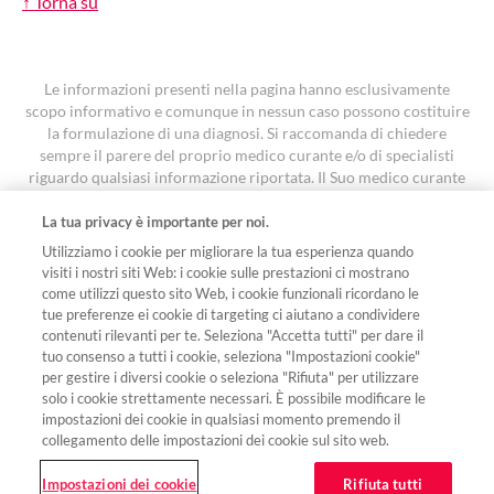
↑ Torna su
Le informazioni presenti nella pagina hanno esclusivamente
scopo informativo e comunque in nessun caso possono costituire
la formulazione di una diagnosi. Si raccomanda di chiedere
sempre il parere del proprio medico curante e/o di specialisti
riguardo qualsiasi informazione riportata. Il Suo medico curante
è la persona più adatta a fornirLe un’indicazione accurata e
personalizzata
La tua privacy è importante per noi.
I contenuti sono stati oggetto di revisione ed approvati con
Utilizziamo i cookie per migliorare la tua esperienza quando
codice FA-11642616 in data 7 aprile 2026.
visiti i nostri siti Web: i cookie sulle prestazioni ci mostrano
come utilizzi questo sito Web, i cookie funzionali ricordano le
tue preferenze ei cookie di targeting ci aiutano a condividere
Seguici sui social
contenuti rilevanti per te. Seleziona "Accetta tutti" per dare il
tuo consenso a tutti i cookie, seleziona "Impostazioni cookie"
per gestire i diversi cookie o seleziona "Rifiuta" per utilizzare
solo i cookie strettamente necessari. È possibile modificare le
impostazioni dei cookie in qualsiasi momento premendo il
© 2026 Novartis Farma S.p.A.
collegamento delle impostazioni dei cookie sul sito web.
Avvertenze legali
Privacy policy
Cookie policy
Impostazioni dei cookie
Impostazioni dei cookie
Rifiuta tutti