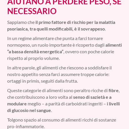
AIUTANO A PERDERE PESO, SE
NECESSARIO
Sappiamo che
il primo fattore di rischio per la malattia
psoriasica, tra quelli modificabili, è il sovrappeso
.
In un regime alimentare che punta a farci tornare
normopeso, un ruolo importante è ricoperto dagli
alimenti
“a bassa densità energetica”
, ovvero con poche calorie
rispetto al proprio volume.
In altre parole, gli alimenti che riescono a soddisfare il
nostro appetito senza farci assumere troppe calorie:
ortaggi in primis, seguiti dalla frutta.
Queste categorie di alimenti sono peraltro ricche di
fibre
,
che contribuiscono a loro volta al
senso di sazietà e a
modulare
meglio – a parità di carboidrati ingeriti –
i livelli
di glucosio nel sangue
.
Tolgono spazio al consumo di alimenti ricchi di sostanze
pro-infiammatorie.