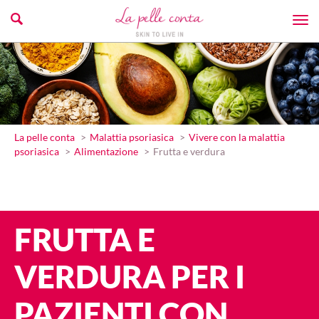
La pelle conta
Malattia psoriasica
Vivere con la malattia
psoriasica
Alimentazione
Frutta e verdura
FRUTTA E
VERDURA PER I
PAZIENTI CON