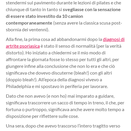
stendermi sul pavimento durante le lezioni di pilates e che
chiunque di tanto in tanto si
svegliasse con la sensazione
di essere stato investito da 10 camion
contemporaneamente
(senza avere la classica scusa post-
sbornia dei ventenni).
Alla fine, la prima cosa ad abbandonarmi dopo la
diagnosi di
artrite psoriasica
è stato il senso di normalità (per la verità
distorto). Ho iniziato a chiedermi se il mio modo di
affrontare la giornata fosse lo stesso per tutti gli altri, per
giungere infine alla conclusione che non lo era e che ciò
significava che dovevo discuterne (bleah!) con gli altri
(doppio bleah!). All’epoca della diagnosi vivevo a
Philadelphia e mi spostavo in periferia per lavorare.
Dato che non avevo (e non ho) mai imparato a guidare,
significava trascorrere un sacco di tempo in treno, il che, per
fortuna o purtroppo, significava anche avere molto tempo a
disposizione per riflettere sulle cose.
Una sera, dopo che avevo trascorso l’intero tragitto verso