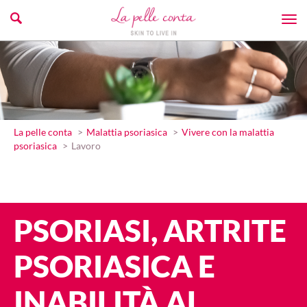
La pelle conta
Malattia psoriasica
Vivere con la malattia
psoriasica
Lavoro
PSORIASI, ARTRITE
PSORIASICA E
INABILITÀ AL