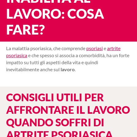
LAVORO: COSA
FARE?
La malattia psoriasica, che comprende
psoriasi
e
artrite
psoriasica
e che spesso si associa a comorbidità, ha un forte
impatto su tutti gli aspetti della vita e quindi
inevitabilmente anche sul
lavoro
.
CONSIGLI UTILI PER
AFFRONTARE IL LAVORO
QUANDO SOFFRI DI
ARTRITE PSORIASICA