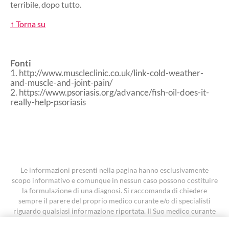
terribile, dopo tutto.
↑ Torna su
Fonti
1. http://www.muscleclinic.co.uk/link-cold-weather-
and-muscle-and-joint-pain/
2. https://www.psoriasis.org/advance/fish-oil-does-it-
really-help-psoriasis
Le informazioni presenti nella pagina hanno esclusivamente
scopo informativo e comunque in nessun caso possono costituire
la formulazione di una diagnosi. Si raccomanda di chiedere
sempre il parere del proprio medico curante e/o di specialisti
riguardo qualsiasi informazione riportata. Il Suo medico curante
è la persona più adatta a fornirLe un’indicazione accurata e