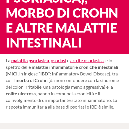
MORBO DI CROHN
E ALTRE MALATTIE
INTESTINALI
La
malattia psoriasica
,
psoriasi
e
artrite psoriasica
, e lo
spettro delle
malattie infiammatorie croniche intestinali
(
MICI
, in inglese “
IBD
”: Inflammatory Bowel Disease), tra
cui il
morbo di Crohn
(da non confondere con la sindrome
del colon irritabile, una patologia meno aggressiva) e la
colite ulcerosa
, hanno in comune la cronicità e il
coinvolgimento di un importante stato infiammatorio. La
risposta immunitaria alla base di psoriasi e IBD è simile.