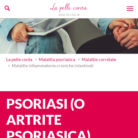
La pelle conta
Malattia psoriasica
Malattie correlate
Malattie infiammatorie croniche intestinali
PSORIASI (O
ARTRITE
PSORIASICA),