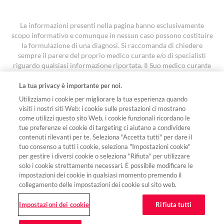
Le informazioni presenti nella pagina hanno esclusivamente
scopo informativo e comunque in nessun caso possono costituire
la formulazione di una diagnosi. Si raccomanda di chiedere
sempre il parere del proprio medico curante e/o di specialisti
riguardo qualsiasi informazione riportata. Il Suo medico curante
è la persona più adatta a fornirLe un’indicazione accurata e
personalizzata
La tua privacy è importante per noi.
I contenuti sono stati oggetto di revisione ed approvati con
Utilizziamo i cookie per migliorare la tua esperienza quando
codice FA-11642616 in data 7 aprile 2026.
visiti i nostri siti Web: i cookie sulle prestazioni ci mostrano
come utilizzi questo sito Web, i cookie funzionali ricordano le
tue preferenze ei cookie di targeting ci aiutano a condividere
Seguici sui social
contenuti rilevanti per te. Seleziona "Accetta tutti" per dare il
tuo consenso a tutti i cookie, seleziona "Impostazioni cookie"
per gestire i diversi cookie o seleziona "Rifiuta" per utilizzare
solo i cookie strettamente necessari. È possibile modificare le
impostazioni dei cookie in qualsiasi momento premendo il
© 2026 Novartis Farma S.p.A.
collegamento delle impostazioni dei cookie sul sito web.
Avvertenze legali
Privacy policy
Cookie policy
Impostazioni dei cookie
Impostazioni dei cookie
Rifiuta tutti
Novartis sta implementando su questo sito internet le modifiche