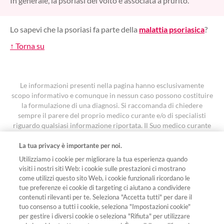
In generale, la psoriasi del volto è associata a prurito.
Lo sapevi che la psoriasi fa parte della
malattia psoriasica
?
↑ Torna su
Le informazioni presenti nella pagina hanno esclusivamente
scopo informativo e comunque in nessun caso possono costituire
la formulazione di una diagnosi. Si raccomanda di chiedere
sempre il parere del proprio medico curante e/o di specialisti
riguardo qualsiasi informazione riportata. Il Suo medico curante
è la persona più adatta a fornirLe un’indicazione accurata e
personalizzata
La tua privacy è importante per noi.
I contenuti sono stati oggetto di revisione ed approvati con
Utilizziamo i cookie per migliorare la tua esperienza quando
codice FA-11642616 in data 7 aprile 2026.
visiti i nostri siti Web: i cookie sulle prestazioni ci mostrano
come utilizzi questo sito Web, i cookie funzionali ricordano le
tue preferenze ei cookie di targeting ci aiutano a condividere
Seguici sui social
contenuti rilevanti per te. Seleziona "Accetta tutti" per dare il
tuo consenso a tutti i cookie, seleziona "Impostazioni cookie"
per gestire i diversi cookie o seleziona "Rifiuta" per utilizzare