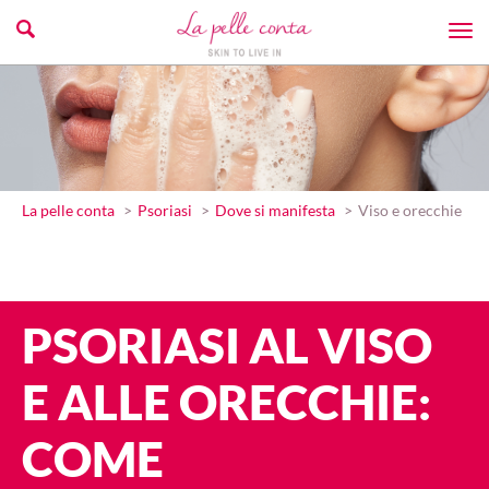
La pelle conta
Psoriasi
Dove si manifesta
Viso e orecchie
PSORIASI AL VISO
E ALLE ORECCHIE:
COME