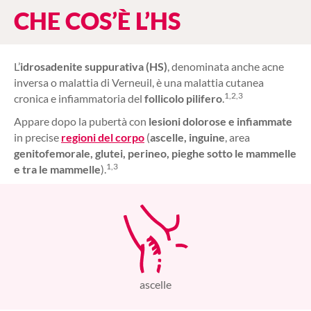
CHE COS’È L’HS
L’
idrosadenite suppurativa
(HS)
, denominata anche acne
inversa o malattia di Verneuil, è una malattia cutanea
1,2,3
cronica e infiammatoria del
follicolo pilifero
.
Appare dopo la pubertà con
lesioni dolorose e infiammate
in precise
regioni del corpo
(
ascelle, inguine
, area
genitofemorale, glutei, perineo, pieghe sotto le mammelle
1,3
e tra le mammelle
).
ascelle