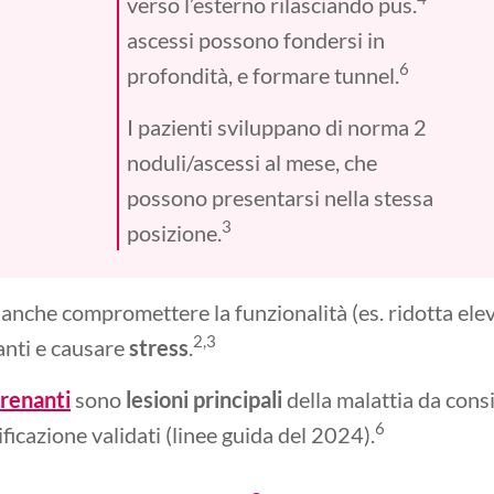
verso l’esterno rilasciando pus.
ascessi possono fondersi in
6
profondità, e formare tunnel.
I pazienti sviluppano di norma 2
noduli/ascessi al mese, che
possono presentarsi nella stessa
3
posizione.
 anche compromettere la funzionalità (es. ridotta ele
2,3
panti e causare
stress
.
drenanti
sono
lesioni principali
della malattia da cons
6
ficazione validati (linee guida del 2024).