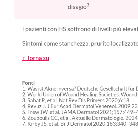
3
disagio
I pazienti con HS soffrono di livelli più eleva
Sintomi come stanchezza, prurito localizzato
↑ Torna su
Fonti
1. Was ist Akne inversa? Deutsche Gesellschaft fü
2. World Union of Wound Healing Societies. Wounds
3. Sabat R, et al. Nat Rev Dis Primers 2020;6:18.
4. Revuz J. J Eur Acad Dermatol Venereol. 2009;2
5. Frew JW, et al. JAMA Dermatol 2021;157:449–
6. Zouboulis CC, et al. Aktuelle Dermatologie. 20
7. Kirby JS, et al. Br J Dermatol 2020;183:340–34