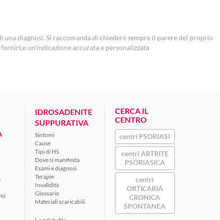
 una diagnosi. Si raccomanda di chiedere sempre il parere del proprio
a fornirLe un’indicazione accurata e personalizzata
CERCA IL
IDROSADENITE
CENTRO
SUPPURATIVA
A
Sintomi
centri PSORIASI
Cause
Tipi di HS
centri ARTRITE
Dove si manifesta
PSORIASICA
Esami e diagnosi
Terapie
a
centri
Invalidità
ORTICARIA
Glossario
omi
CRONICA
Materiali scaricabili
SPONTANEA