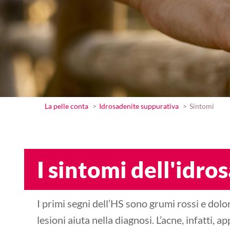
La pelle conta
Idrosadenite suppurativa
Sintomi
I sintomi dell'idr
I primi segni dell’HS sono grumi rossi e dolor
lesioni aiuta nella diagnosi. L’acne, infatti,