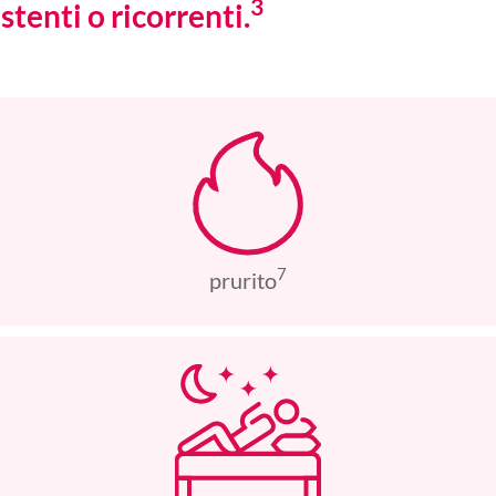
3
stenti o ricorrenti.
7
prurito