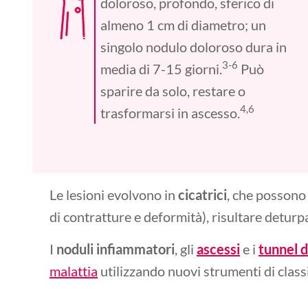
doloroso, profondo, sferico di
almeno 1 cm di diametro; un
singolo nodulo doloroso dura in
3-6
media di 7-15 giorni.
Può
sparire da solo, restare o
4,6
trasformarsi in ascesso.
Le lesioni evolvono in
cicatrici
, che possono
di contratture e deformità), risultare detur
I
noduli infiammatori
, gli
ascessi
e i
tunnel 
malattia
utilizzando nuovi strumenti di classi