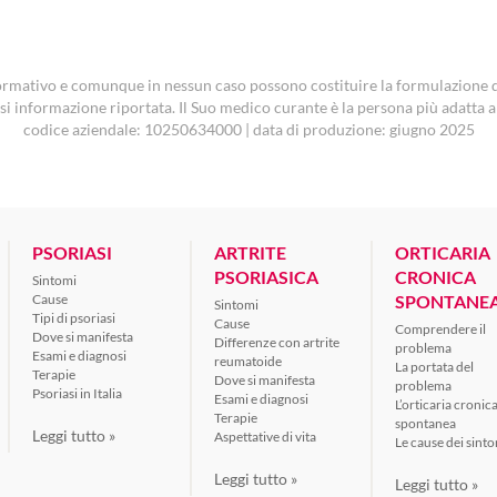
ormativo e comunque in nessun caso possono costituire la formulazione di
si informazione riportata. Il Suo medico curante è la persona più adatta 
codice aziendale: 10250634000 | data di produzione: giugno 2025
PSORIASI
ARTRITE
ORTICARIA
PSORIASICA
CRONICA
Sintomi
Cause
SPONTANE
Sintomi
Tipi di psoriasi
Cause
Comprendere il
Dove si manifesta
Differenze con artrite
problema
Esami e diagnosi
reumatoide
La portata del
Terapie
Dove si manifesta
problema
Psoriasi in Italia
Esami e diagnosi
L’orticaria cronic
Terapie
spontanea
Leggi tutto »
Aspettative di vita
Le cause dei sint
Leggi tutto »
Leggi tutto »