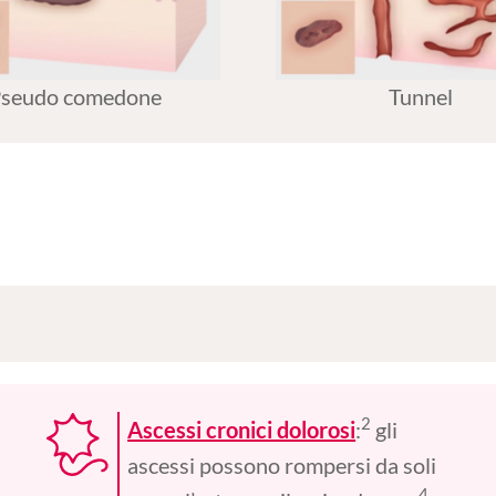
seudo comedone
Tunnel
2
Ascessi cronici dolorosi
:
gli
ascessi possono rompersi da soli
4