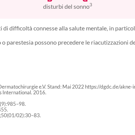
3
disturbi del sonno
ti di difficoltà connesse alla salute mentale, in partico
 o parestesia possono precedere le riacutizzazioni de
r Dermatochirurgie e.V. Stand: Mai 2022 https://dgdc.de/akne-
 International. 2016.
3(9):985–98.
455.
24;50(01/02):30–83.
8