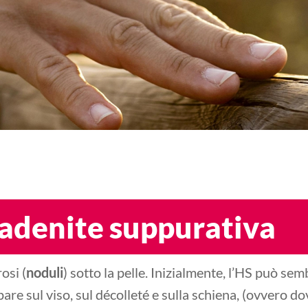
osadenite suppurativa
osi (
noduli
) sotto la pelle. Inizialmente, l’HS può se
 appare sul viso, sul décolleté e sulla schiena, (ovvero