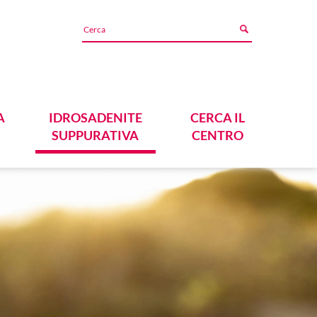
A
IDROSADENITE
CERCA IL
SUPPURATIVA
CENTRO