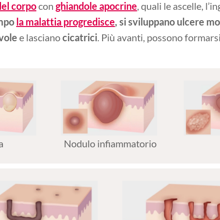
del corpo
con
ghiandole apocrine
, quali le ascelle, l’
empo
la malattia progredisce
, si sviluppano ulcere m
vole
e lasciano
cicatrici
. Più avanti, possono formarsi
a
Nodulo infiammatorio