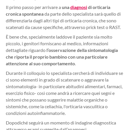
Il primo passo per arrivare a
una
diagnosi
di orticaria
cronica spontanea
da parte dello specialista sarà quello di
differenziarla dagli altri tipi di orticaria cronica, che sono
scatenati da cause specifiche, attraverso prick test o RAST.
È bene che, specialmente laddove il paziente sia molto
piccolo, i genitori forniscano al medico, informazioni
dettagliate riguardo
l’osservazione della sintomatologia
che riporta il proprio bambino con una particolare
attenzione al suo comportamento
.
Durante il colloquio lo specialista cercherà di individuare se
ci sono elementi in grado di scatenare o aggravare la
sintomatologia- in particolare abitudini alimentari, farmaci,
esercizio fisico- così come andrà a ricercare quei segni e
sintomi che possano suggerire malattie organiche o
sistemiche, come la celiachia, l'orticaria vasculitica o
condizioni autoinfiammatorie.
Dopodiché seguirà un momento di indagine diagnostica
attraverso esami suggerite dall’anamnesi.