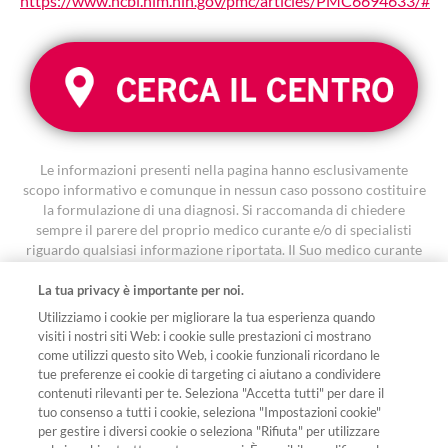
https://www.ncbi.nlm.nih.gov/pmc/articles/PMC6694633/#
Le informazioni presenti nella pagina hanno esclusivamente
scopo informativo e comunque in nessun caso possono costituire
la formulazione di una diagnosi. Si raccomanda di chiedere
sempre il parere del proprio medico curante e/o di specialisti
riguardo qualsiasi informazione riportata. Il Suo medico curante
è la persona più adatta a fornirLe un’indicazione accurata e
personalizzata
La tua privacy è importante per noi.
I contenuti sono stati oggetto di revisione ed approvati con
Utilizziamo i cookie per migliorare la tua esperienza quando
codice FA-11642616 in data 7 aprile 2026.
visiti i nostri siti Web: i cookie sulle prestazioni ci mostrano
come utilizzi questo sito Web, i cookie funzionali ricordano le
tue preferenze ei cookie di targeting ci aiutano a condividere
Seguici sui social
contenuti rilevanti per te. Seleziona "Accetta tutti" per dare il
tuo consenso a tutti i cookie, seleziona "Impostazioni cookie"
per gestire i diversi cookie o seleziona "Rifiuta" per utilizzare