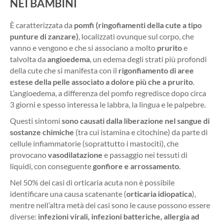
NEI BAMBINI
È caratterizzata da
pomfi (ringofiamenti della cute a tipo
punture di zanzare)
, localizzati ovunque sul corpo, che
vanno e vengono e che si associano a molto
prurito
e
talvolta da
angioedema
, un edema degli strati più profondi
della cute che si manifesta con il
rigonfiamento di aree
estese della pelle associato a dolore più che a prurito
.
L’angioedema, a differenza del pomfo regredisce dopo circa
3 giorni e spesso interessa le labbra, la lingua e le palpebre.
Questi sintomi
sono causati dalla liberazione nel sangue di
sostanze chimiche
(tra cui istamina e citochine) da parte di
cellule infiammatorie (soprattutto i mastociti), che
provocano
vasodilatazione
e passaggio nei tessuti di
liquidi, con conseguente
gonfiore e arrossamento
.
Nel 50% dei casi di orticaria acuta non è possibile
identificare una causa scatenante (
orticaria idiopatica
),
mentre nell’altra metà dei casi sono le cause possono essere
diverse:
infezioni virali, infezioni batteriche, allergia ad