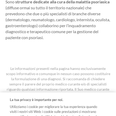
Sono
strutture dedicate alla cura della malattia psoriasica
(diffuse ormai su tutto il territorio nazionale) che
prevedono che due o più specialisti di branche diverse
(dermatologo, reumatologo, cardiologo, internista, oculista,
gastroenterologo) collaborino per l’inquadramento
diagnostico e terapeutico comune per la gestione del
paziente con psoriasi.
Le informazioni presenti nella pagina hanno esclusivamente
scopo informativo e comunque in nessun caso possono costituire
la formulazione di una diagnosi. Si raccomanda di chiedere
sempre il parere del proprio medico curante e/o di specialisti
riguardo qualsiasi informazione riportata. Il Suo medico curante
è la persona più adatta a fornirLe un’indicazione accurata e
personalizzata
La tua privacy è importante per noi.
I contenuti sono stati oggetto di revisione ed approvati con
Utilizziamo i cookie per migliorare la tua esperienza quando
codice FA-11642616 in data 7 aprile 2026.
visiti i nostri siti Web: i cookie sulle prestazioni ci mostrano