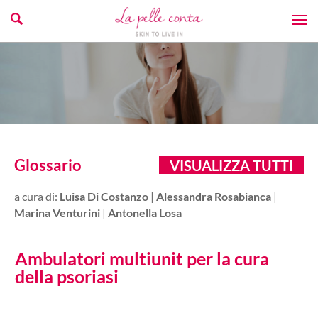
Glossario
VISUALIZZA TUTTI
a cura di:
Luisa Di Costanzo
|
Alessandra Rosabianca
|
Marina Venturini
|
Antonella Losa
Ambulatori multiunit per la cura
della psoriasi